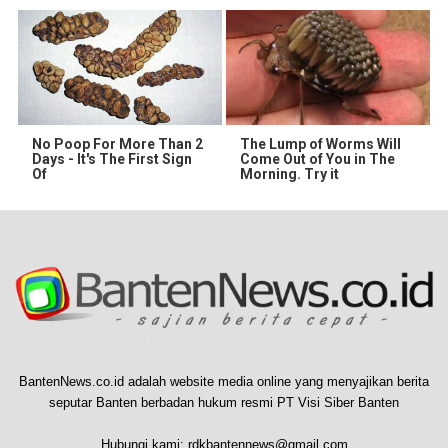
No Poop For More Than 2
The Lump of Worms Will
Days - It's The First Sign
Come Out of You in The
Of
Morning. Try it
BantenNews.co.id adalah website media online yang menyajikan berita
seputar Banten berbadan hukum resmi PT Visi Siber Banten
Hubungi kami:
rdkbantennews@gmail.com