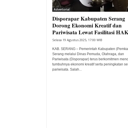
i
Advertorial
t
Disporapar Kabupaten Serang
a
B
Dorong Ekonomi Kreatif dan
a
Pariwisata Lewat Fasilitasi HAKI
n
Selasa 19 Agustus 2025, 17:00 WIB
t
e
KAB. SERANG – Pemerintah Kabupaten (Pemka
n
Serang melalui Dinas Pemuda, Olahraga, dan
H
Pariwisata (Disporapar) terus berkomitmen men
tumbuhnya ekonomi kreatif serta peningkatan se
a
pariwisata. Salah...
r
i
I
n
i