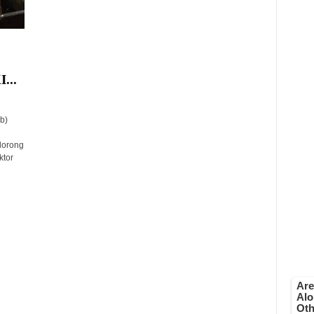
...
b)
dorong
ktor