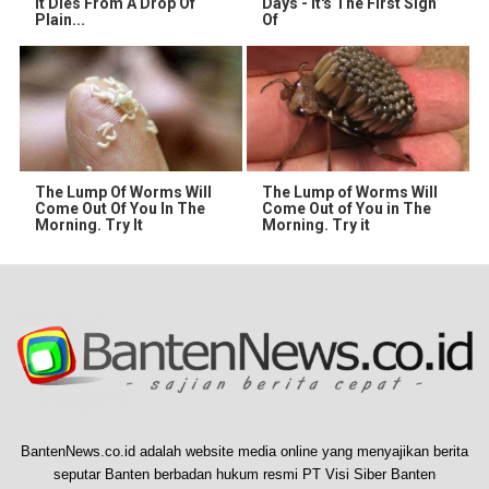
It Dies From A Drop Of
Days - It's The First Sign
Plain...
Of
The Lump Of Worms Will
The Lump of Worms Will
Come Out Of You In The
Come Out of You in The
Morning. Try It
Morning. Try it
BantenNews.co.id adalah website media online yang menyajikan berita
seputar Banten berbadan hukum resmi PT Visi Siber Banten