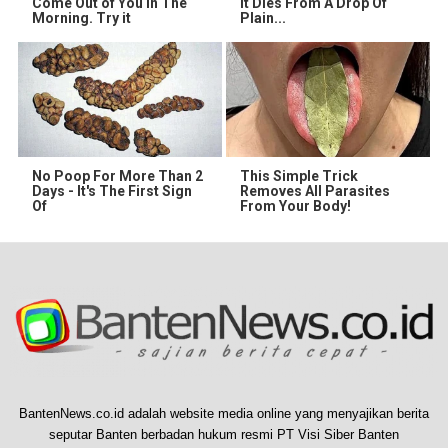
Come Out of You in The
It Dies From A Drop Of
Morning. Try it
Plain...
No Poop For More Than 2
This Simple Trick
Days - It's The First Sign
Removes All Parasites
Of
From Your Body!
BantenNews.co.id adalah website media online yang menyajikan berita
seputar Banten berbadan hukum resmi PT Visi Siber Banten