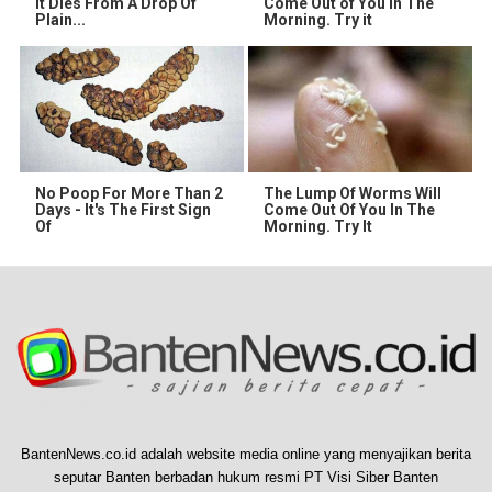
It Dies From A Drop Of
Come Out of You in The
Plain...
Morning. Try it
No Poop For More Than 2
The Lump Of Worms Will
Days - It's The First Sign
Come Out Of You In The
Of
Morning. Try It
BantenNews.co.id adalah website media online yang menyajikan berita
seputar Banten berbadan hukum resmi PT Visi Siber Banten