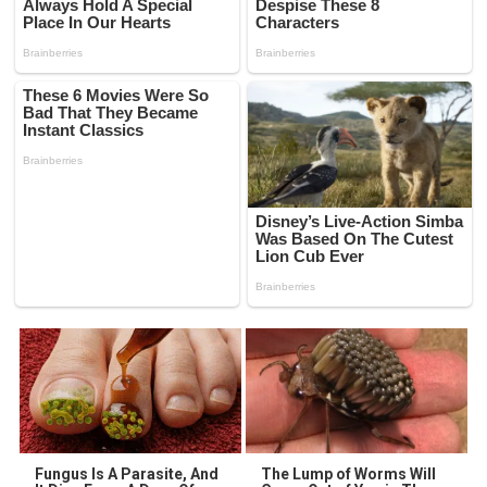
Fungus Is A Parasite, And
The Lump of Worms Will