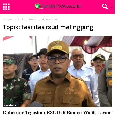
Beranda
Topik
Fasilitas rsud malingping
Topik: fasilitas rsud malingping
Kesehatan
Gubernur Tegaskan RSUD di Banten Wajib Layani