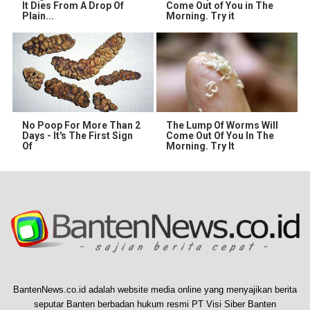
It Dies From A Drop Of
Come Out of You in The
Plain...
Morning. Try it
No Poop For More Than 2
The Lump Of Worms Will
Days - It's The First Sign
Come Out Of You In The
Of
Morning. Try It
BantenNews.co.id adalah website media online yang menyajikan berita
seputar Banten berbadan hukum resmi PT Visi Siber Banten