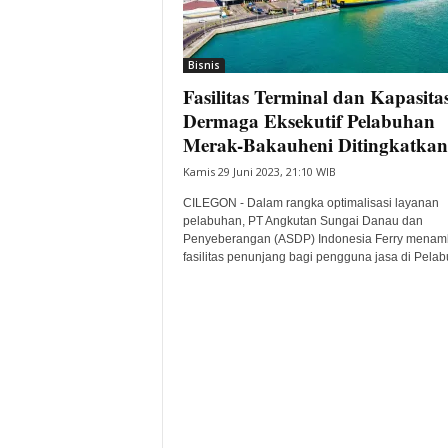
i
t
a
Bisnis
B
Fasilitas Terminal dan Kapasita
a
Dermaga Eksekutif Pelabuhan
n
Merak-Bakauheni Ditingkatkan
t
e
Kamis 29 Juni 2023, 21:10 WIB
n
CILEGON - Dalam rangka optimalisasi layanan
H
pelabuhan, PT Angkutan Sungai Danau dan
a
Penyeberangan (ASDP) Indonesia Ferry mena
r
fasilitas penunjang bagi pengguna jasa di Pelab
i
I
n
i