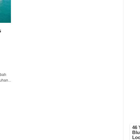
s
mbah
uhan...