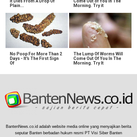
It Dies From A Drop Of
Come Out of You in The
Plain...
Morning. Try it
No Poop For More Than 2
The Lump Of Worms Will
Days - It's The First Sign
Come Out Of You In The
Of
Morning. Try It
BantenNews.co.id adalah website media online yang menyajikan berita
seputar Banten berbadan hukum resmi PT Visi Siber Banten