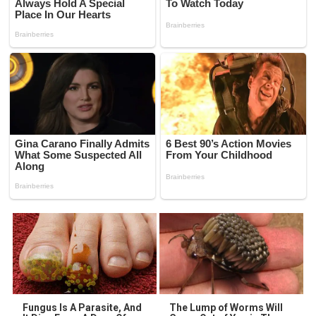
Fungus Is A Parasite, And
The Lump of Worms Will