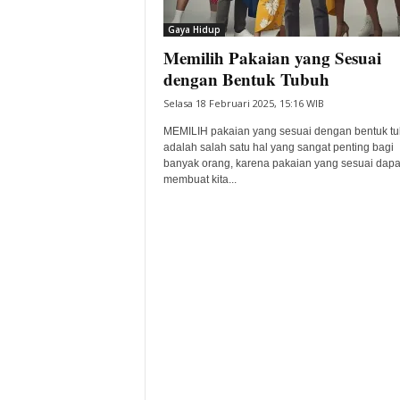
i
Gaya Hidup
t
Memilih Pakaian yang Sesuai
a
B
dengan Bentuk Tubuh
a
Selasa 18 Februari 2025, 15:16 WIB
n
t
MEMILIH pakaian yang sesuai dengan bentuk t
e
adalah salah satu hal yang sangat penting bagi
banyak orang, karena pakaian yang sesuai dapa
n
membuat kita...
H
a
r
i
I
n
i