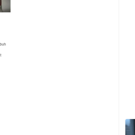
ubuh
t