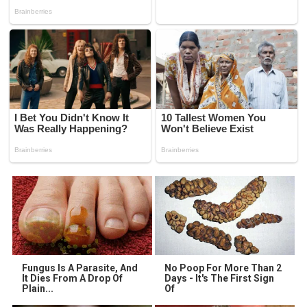
Fungus Is A Parasite, And
No Poop For More Than 2
It Dies From A Drop Of
Days - It's The First Sign
Plain...
Of