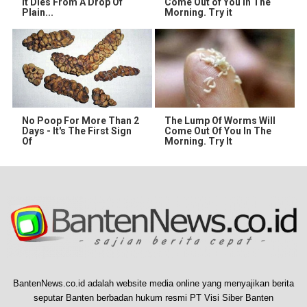
It Dies From A Drop Of
Come Out of You in The
Plain...
Morning. Try it
No Poop For More Than 2
The Lump Of Worms Will
Days - It's The First Sign
Come Out Of You In The
Of
Morning. Try It
BantenNews.co.id adalah website media online yang menyajikan berita
seputar Banten berbadan hukum resmi PT Visi Siber Banten