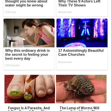
Fungus Is A Parasite, And
The Lump of Worms Will