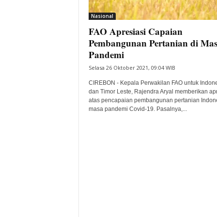
i
Nasional
t
FAO Apresiasi Capaian
a
B
Pembangunan Pertanian di Ma
a
Pandemi
n
Selasa 26 Oktober 2021, 09:04 WIB
t
e
CIREBON - Kepala Perwakilan FAO untuk Indon
n
dan Timor Leste, Rajendra Aryal memberikan apr
H
atas pencapaian pembangunan pertanian Indone
masa pandemi Covid-19. Pasalnya,...
a
r
i
I
n
i