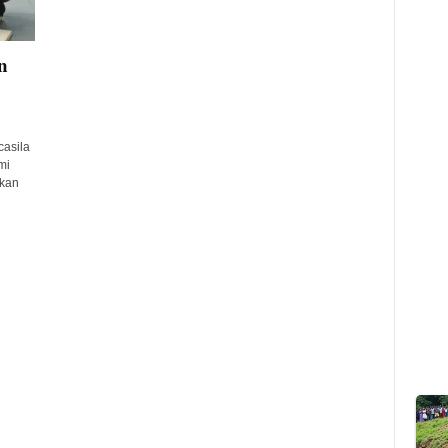
n
asila
mi
ukan