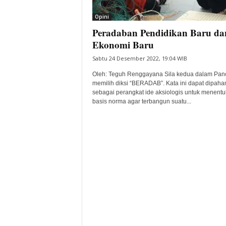
i
Opini
t
Peradaban Pendidikan Baru da
a
B
Ekonomi Baru
a
Sabtu 24 Desember 2022, 19:04 WIB
n
t
Oleh: Teguh Renggayana Sila kedua dalam Panc
e
memilih diksi “BERADAB”. Kata ini dapat dipaha
sebagai perangkat ide aksiologis untuk menent
n
basis norma agar terbangun suatu...
H
a
r
i
I
n
i