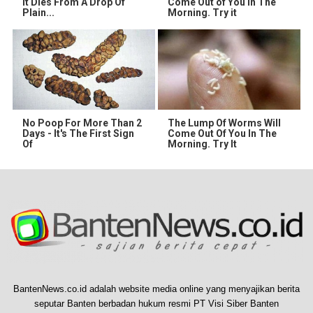
It Dies From A Drop Of
Come Out of You in The
Plain...
Morning. Try it
No Poop For More Than 2
The Lump Of Worms Will
Days - It's The First Sign
Come Out Of You In The
Of
Morning. Try It
BantenNews.co.id adalah website media online yang menyajikan berita
seputar Banten berbadan hukum resmi PT Visi Siber Banten