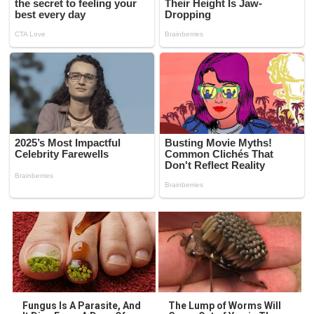
Fungus Is A Parasite, And
The Lump of Worms Will