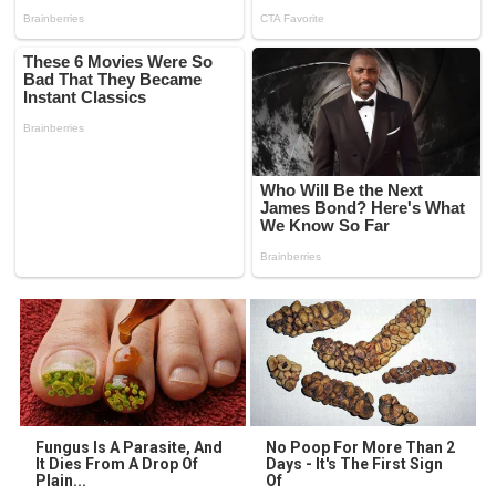
Fungus Is A Parasite, And
No Poop For More Than 2
It Dies From A Drop Of
Days - It's The First Sign
Plain...
Of