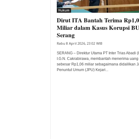
i
Hukum
t
Dirut ITA Bantah Terima Rp1,
a
B
Miliar dalam Kasus Korupsi 
a
Serang
n
Rabu 8 April 2026, 23:02 WIB
t
e
SERANG – Direktur Utama PT Inter Trias Abadi (I
n
I.G.N. Cakrabirawa, membantah menerima uang
H
sebesar Rp1,06 miliar sebagaimana didalilkan 
Penuntut Umum (JPU) Kejari...
a
r
i
I
n
i