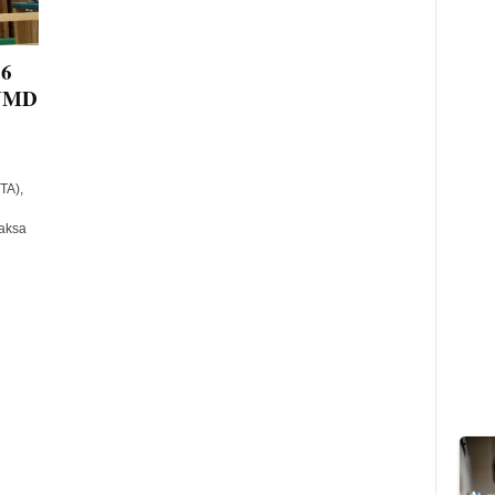
06
BUMD
TA),
Jaksa