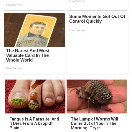
Fungus Is A Parasite, And
The Lump of Worms Will
It Dies From A Drop Of
Come Out of You in The
Plain...
Morning. Try it