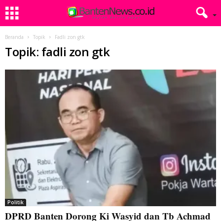
Beranda
Topik
Fadli zon gtk
Topik: fadli zon gtk
Politik
DPRD Banten Dorong Ki Wasyid dan Tb Achmad