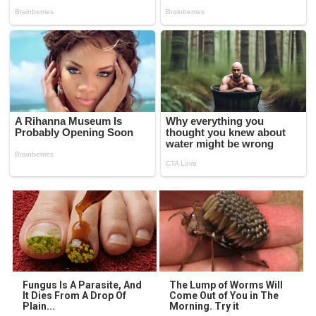
Fungus Is A Parasite, And
The Lump of Worms Will
It Dies From A Drop Of
Come Out of You in The
Plain...
Morning. Try it