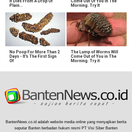
It Dies From A Drop Of
Come Out Of You In The
Plain...
Morning. Try It
No Poop For More Than 2
The Lump of Worms Will
Days - It's The First Sign
Come Out of You in The
Of
Morning. Try it
BantenNews.co.id adalah website media online yang menyajikan berita
seputar Banten berbadan hukum resmi PT Visi Siber Banten