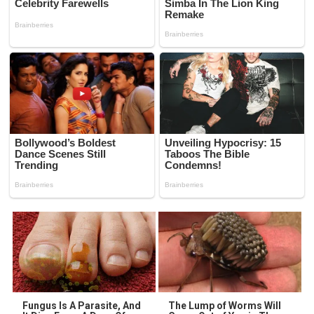
Fungus Is A Parasite, And
The Lump of Worms Will