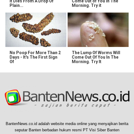
It Dies From A Drop Of
Come Out of You in The
Plain...
Morning. Try it
No Poop For More Than 2
The Lump Of Worms Will
Days - It's The First Sign
Come Out Of You In The
Of
Morning. Try It
BantenNews.co.id adalah website media online yang menyajikan berita
seputar Banten berbadan hukum resmi PT Visi Siber Banten