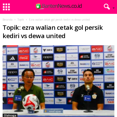
Beranda
Topik
Ezra walian cetak gol persik kediri vs dewa united
Topik: ezra walian cetak gol persik
kediri vs dewa united
Olahraga