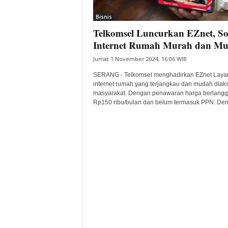
i
Bisnis
t
Telkomsel Luncurkan EZnet, So
a
B
Internet Rumah Murah dan M
a
Jumat 1 November 2024, 16:06 WIB
n
t
SERANG - Telkomsel menghadirkan EZnet Laya
e
internet rumah yang terjangkau dan mudah diak
masyarakat. Dengan penawaran harga berlang
n
Rp150 ribu/bulan dan belum termasuk PPN. Den
H
a
r
i
I
n
i