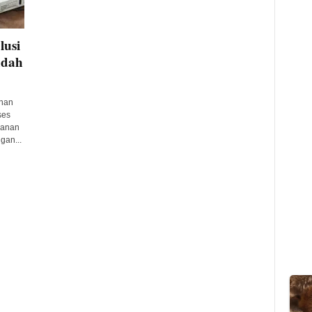
lusi
udah
nan
ses
ganan
gan...