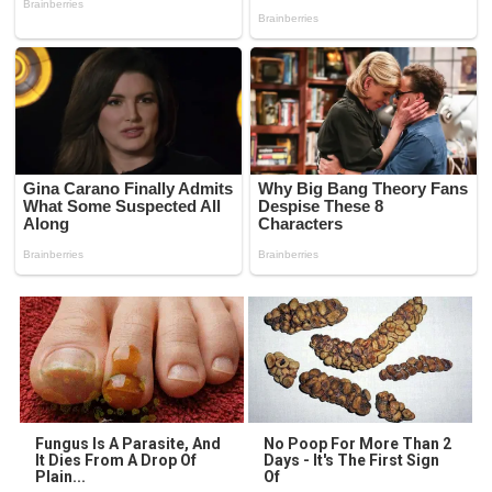
Fungus Is A Parasite, And
No Poop For More Than 2
It Dies From A Drop Of
Days - It's The First Sign
Plain...
Of