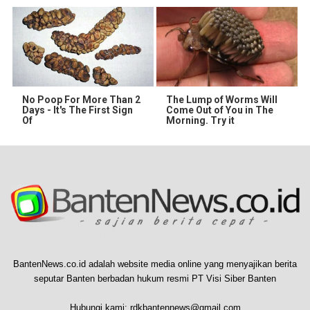
No Poop For More Than 2
The Lump of Worms Will
Days - It's The First Sign
Come Out of You in The
Of
Morning. Try it
BantenNews.co.id adalah website media online yang menyajikan berita
seputar Banten berbadan hukum resmi PT Visi Siber Banten
Hubungi kami:
rdkbantennews@gmail.com