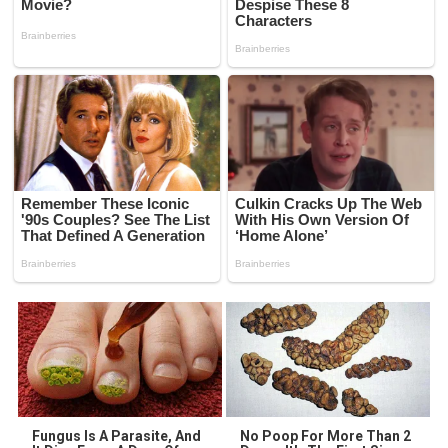
Fungus Is A Parasite, And
No Poop For More Than 2