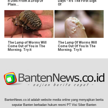
It Dies From A Drop Of
Days - It's The First Sign
Plain...
Of
The Lump of Worms Will
The Lump Of Worms Will
Come Out of You in The
Come Out Of You In The
Morning. Try it
Morning. Try It
BantenNews.co.id adalah website media online yang menyajikan berita
seputar Banten berbadan hukum resmi PT Visi Siber Banten