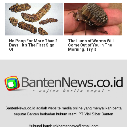
No Poop For More Than 2
The Lump of Worms Will
Days - It's The First Sign
Come Out of You in The
Of
Morning. Try it
BantenNews.co.id adalah website media online yang menyajikan berita
seputar Banten berbadan hukum resmi PT Visi Siber Banten
Hubungi kami:
rdkbantennews@gmail.com