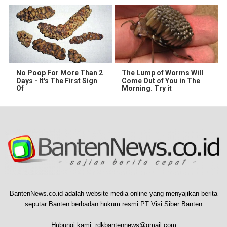
No Poop For More Than 2
The Lump of Worms Will
Days - It's The First Sign
Come Out of You in The
Of
Morning. Try it
BantenNews.co.id adalah website media online yang menyajikan berita
seputar Banten berbadan hukum resmi PT Visi Siber Banten
Hubungi kami:
rdkbantennews@gmail.com