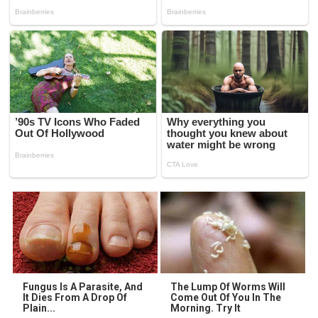
Fungus Is A Parasite, And
The Lump Of Worms Will
It Dies From A Drop Of
Come Out Of You In The
Plain...
Morning. Try It