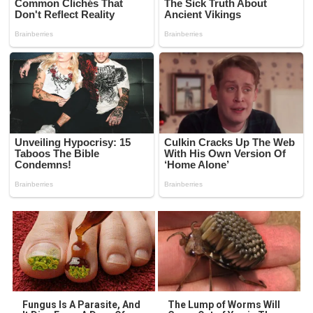
Fungus Is A Parasite, And
The Lump of Worms Will