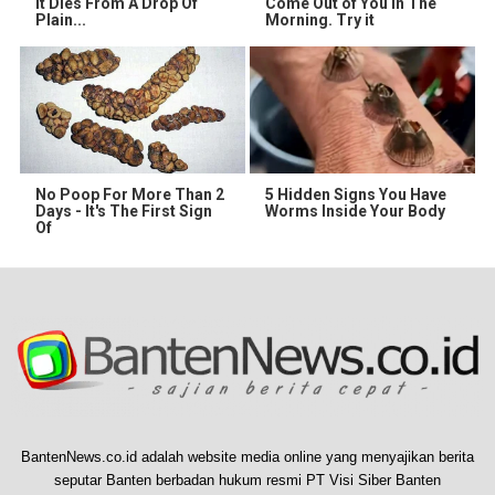
It Dies From A Drop Of
Come Out of You in The
Plain...
Morning. Try it
No Poop For More Than 2
5 Hidden Signs You Have
Days - It's The First Sign
Worms Inside Your Body
Of
BantenNews.co.id adalah website media online yang menyajikan berita
seputar Banten berbadan hukum resmi PT Visi Siber Banten