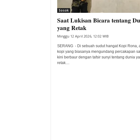
i
Sosok
t
Saat Lukisan Bicara tentang Du
a
B
yang Retak
a
Minggu 12 April 2026, 12:02 WIB
n
t
SERANG - Di sebuah sudut hangat Kopi Rona, 
e
kopi yang biasanya mengundang percakapan sa
kini berbaur dengan tafsir sunyi tentang dunia y
n
retak....
H
a
r
i
I
n
i