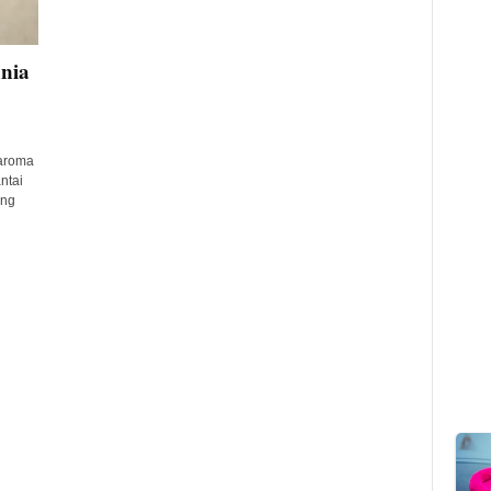
nia
aroma
ntai
ang