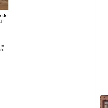
mah
si
dan
asi