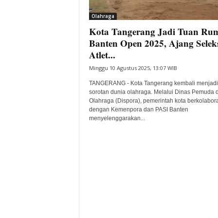
i
Olahraga
t
Kota Tangerang Jadi Tuan Ru
a
B
Banten Open 2025, Ajang Selek
a
Atlet...
n
Minggu 10 Agustus 2025, 13:07 WIB
t
e
TANGERANG - Kota Tangerang kembali menjadi
n
sorotan dunia olahraga. Melalui Dinas Pemuda 
H
Olahraga (Dispora), pemerintah kota berkolabor
dengan Kemenpora dan PASI Banten
a
menyelenggarakan...
r
i
I
n
i