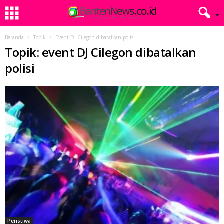
Beranda
Topik
Event DJ Cilegon dibatalkan polisi
Topik: event DJ Cilegon dibatalkan
polisi
Peristiwa