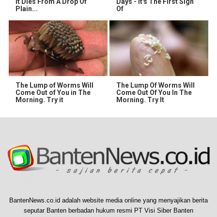
It Dies From A Drop Of
Days - It's The First Sign
Plain...
Of
The Lump of Worms Will
The Lump Of Worms Will
Come Out of You in The
Come Out Of You In The
Morning. Try it
Morning. Try It
BantenNews.co.id adalah website media online yang menyajikan berita
seputar Banten berbadan hukum resmi PT Visi Siber Banten