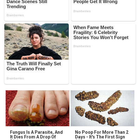
Fungus Is A Parasite, And
No Poop For More Than 2
It Dies From A Drop Of
Days - It's The First Sign