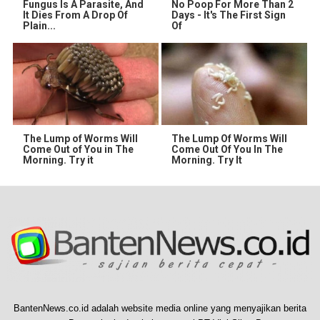
Fungus Is A Parasite, And
No Poop For More Than 2
It Dies From A Drop Of
Days - It's The First Sign
Plain...
Of
The Lump of Worms Will
The Lump Of Worms Will
Come Out of You in The
Come Out Of You In The
Morning. Try it
Morning. Try It
BantenNews.co.id adalah website media online yang menyajikan berita