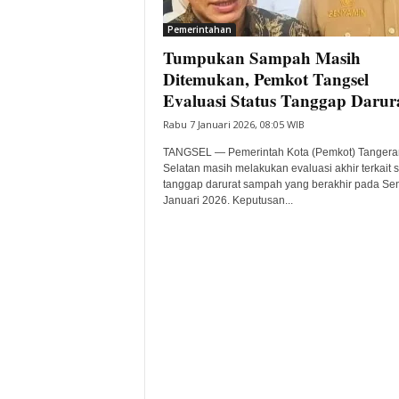
i
Pemerintahan
t
Tumpukan Sampah Masih
a
B
Ditemukan, Pemkot Tangsel
a
Evaluasi Status Tanggap Darur
n
Rabu 7 Januari 2026, 08:05 WIB
t
e
TANGSEL — Pemerintah Kota (Pemkot) Tangera
n
Selatan masih melakukan evaluasi akhir terkait s
H
tanggap darurat sampah yang berakhir pada Sen
Januari 2026. Keputusan...
a
r
i
I
n
i