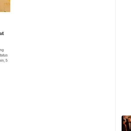
at
ng
tatus
in, 5