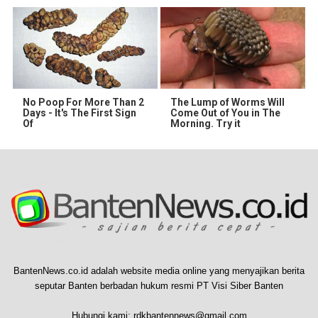
No Poop For More Than 2
The Lump of Worms Will
Days - It's The First Sign
Come Out of You in The
Of
Morning. Try it
BantenNews.co.id adalah website media online yang menyajikan berita
seputar Banten berbadan hukum resmi PT Visi Siber Banten
Hubungi kami:
rdkbantennews@gmail.com