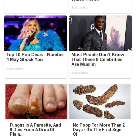
Fungus Is A Parasite, And
No Poop For More Than 2
It Dies From A Drop Of
Days - It's The First Sign
Plain...
Of