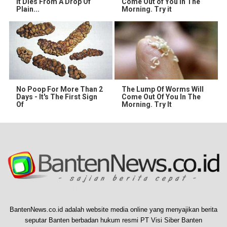
It Dies From A Drop Of
Come Out of You in The
Plain...
Morning. Try it
No Poop For More Than 2
The Lump Of Worms Will
Days - It's The First Sign
Come Out Of You In The
Of
Morning. Try It
BantenNews.co.id adalah website media online yang menyajikan berita
seputar Banten berbadan hukum resmi PT Visi Siber Banten