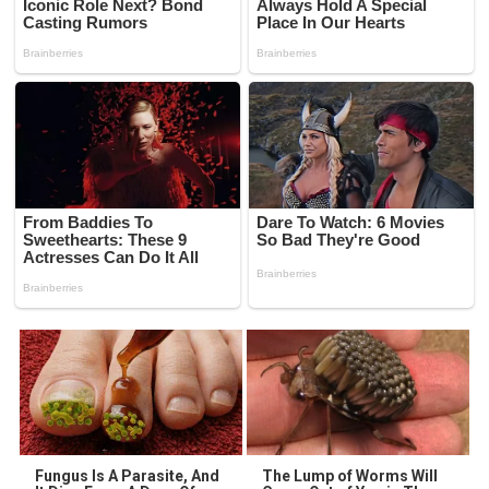
Fungus Is A Parasite, And
The Lump of Worms Will