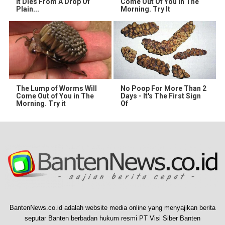
It Dies From A Drop Of
Come Out Of You In The
Plain...
Morning. Try It
The Lump of Worms Will
No Poop For More Than 2
Come Out of You in The
Days - It's The First Sign
Morning. Try it
Of
BantenNews.co.id adalah website media online yang menyajikan berita
seputar Banten berbadan hukum resmi PT Visi Siber Banten