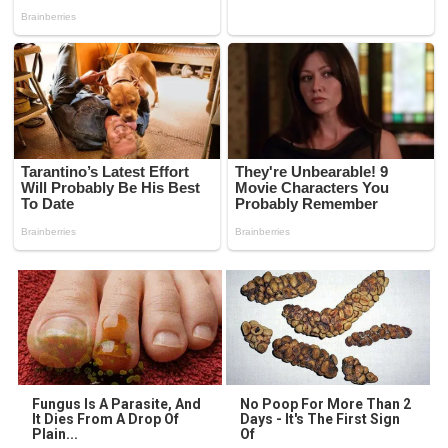
Fungus Is A Parasite, And
No Poop For More Than 2
It Dies From A Drop Of
Days - It's The First Sign
Plain...
Of