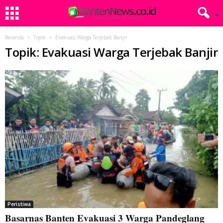
Beranda
Topik
Evakuasi Warga Terjebak Banjir
Topik: Evakuasi Warga Terjebak Banjir
Peristiwa
Basarnas Banten Evakuasi 3 Warga Pandeglang