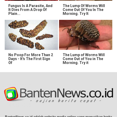
Fungus Is A Parasite, And
The Lump Of Worms Will
It Dies From A Drop Of
Come Out Of You In The
Plain...
Morning. Try It
No Poop For More Than 2
The Lump of Worms Will
Days - It's The First Sign
Come Out of You in The
Of
Morning. Try it
BantenNews.co.id adalah website media online yang menyajikan berita