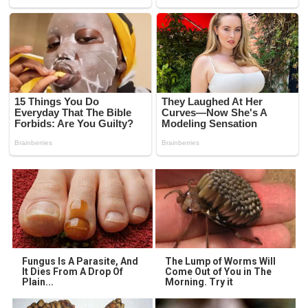
Fungus Is A Parasite, And
The Lump of Worms Will
It Dies From A Drop Of
Come Out of You in The
Plain...
Morning. Try it