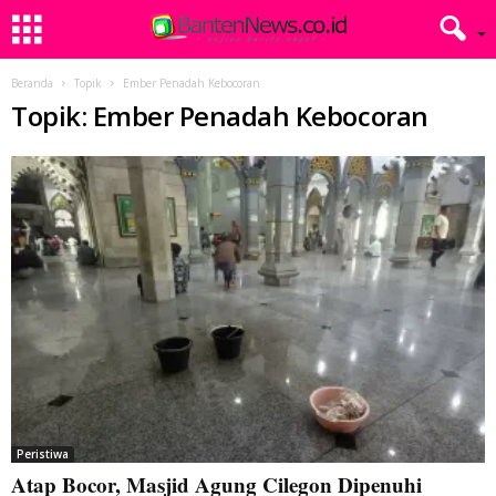
Beranda
Topik
Ember Penadah Kebocoran
Topik: Ember Penadah Kebocoran
Peristiwa
Atap Bocor, Masjid Agung Cilegon Dipenuhi