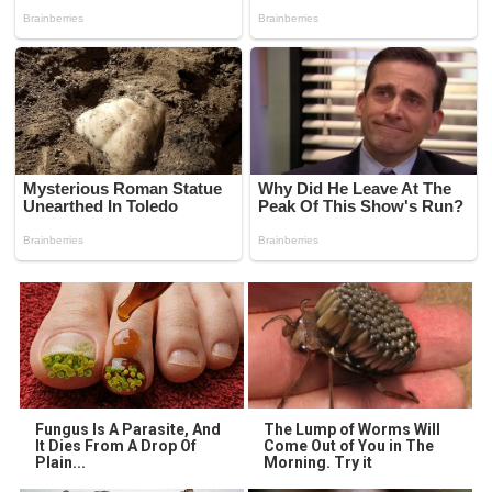
Fungus Is A Parasite, And
The Lump of Worms Will
It Dies From A Drop Of
Come Out of You in The
Plain...
Morning. Try it