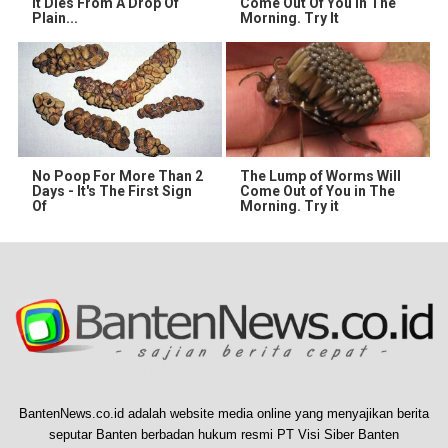
It Dies From A Drop Of
Come Out Of You In The
Plain...
Morning. Try It
No Poop For More Than 2
The Lump of Worms Will
Days - It's The First Sign
Come Out of You in The
Of
Morning. Try it
BantenNews.co.id adalah website media online yang menyajikan berita
seputar Banten berbadan hukum resmi PT Visi Siber Banten