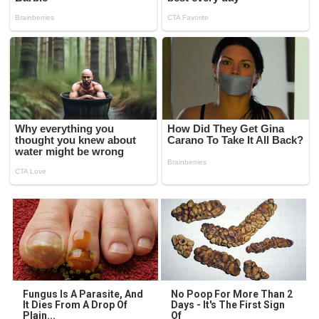
Fungus Is A Parasite, And
No Poop For More Than 2
It Dies From A Drop Of
Days - It's The First Sign
Plain...
Of