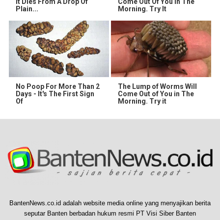
It Dies From A Drop Of
Come Out Of You In The
Plain...
Morning. Try It
No Poop For More Than 2
The Lump of Worms Will
Days - It's The First Sign
Come Out of You in The
Of
Morning. Try it
BantenNews.co.id adalah website media online yang menyajikan berita
seputar Banten berbadan hukum resmi PT Visi Siber Banten