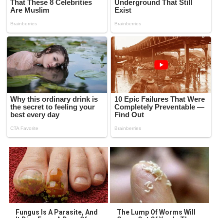
Fungus Is A Parasite, And
The Lump Of Worms Will