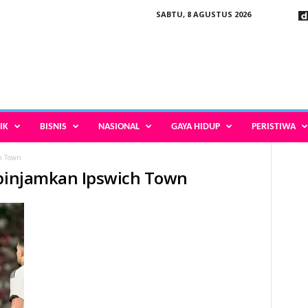
SABTU, 8 AGUSTUS 2026
IK
BISNIS
NASIONAL
GAYA HIDUP
PERISTIWA
h Town
ipinjamkan Ipswich Town