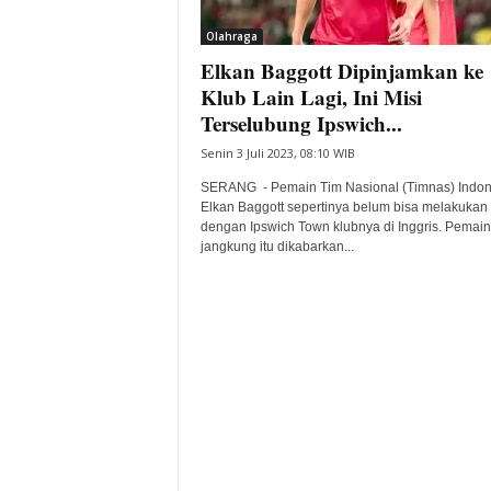
i
Olahraga
t
Elkan Baggott Dipinjamkan ke
a
B
Klub Lain Lagi, Ini Misi
a
Terselubung Ipswich...
n
Senin 3 Juli 2023, 08:10 WIB
t
e
SERANG - Pemain Tim Nasional (Timnas) Indon
n
Elkan Baggott sepertinya belum bisa melakukan
H
dengan Ipswich Town klubnya di Inggris. Pemain
jangkung itu dikabarkan...
a
r
i
I
n
i