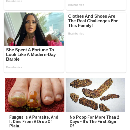
Fungus Is A Parasite, And
No Poop For More Than 2
It Dies From A Drop Of
Days - It's The First Sign
Plain...
Of