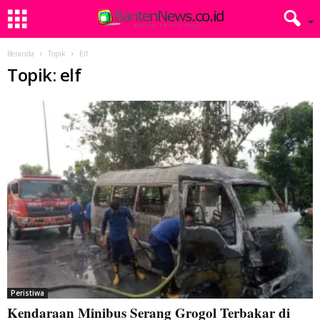
Beranda
Topik
Elf
Topik: elf
Peristiwa
Kendaraan Minibus Serang Grogol Terbakar di