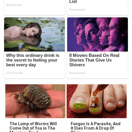
The Lump of Worms Will
Fungus Is A Parasite, And
Come Out of You in The
It Dies From A Drop Of